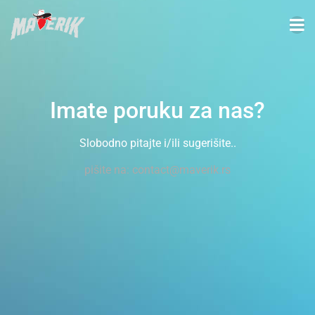
Imate poruku za nas?
Slobodno pitajte i/ili sugerišite..
pišite na: contact@maverik.rs