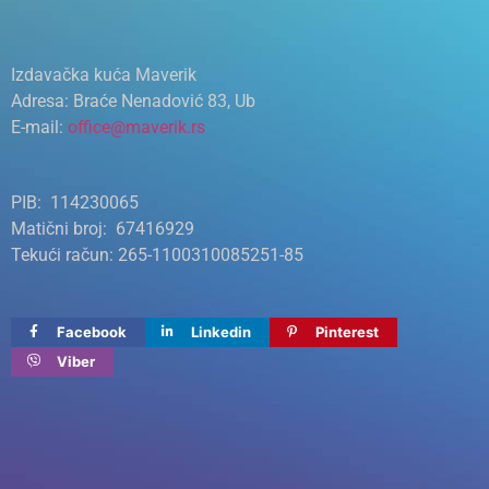
Izdavačka kuća Maverik
Adresa: Braće Nenadović 83, Ub
E-mail:
office@maverik.rs
PIB: 114230065
Matični broj: 67416929
Tekući račun: 265-1100310085251-85
Facebook
Linkedin
Pinterest
Viber